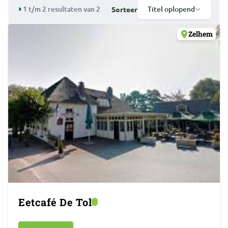
1 t/m 2 resultaten van 2
Titel oplopend
Sorteer
Zelhem
Eetcafé De Tol