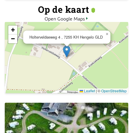
Op de kaart
Open Google Maps
+
×
Holterveldseweg 4 , 7255 KH Hengelo GLD
−
Leaflet
|
©
OpenStreetMap