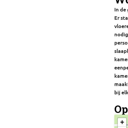
In de
Er st
vloer
nodig
perso
slaap
kamer
eenpe
kamer
maakt
bij el
Op
+